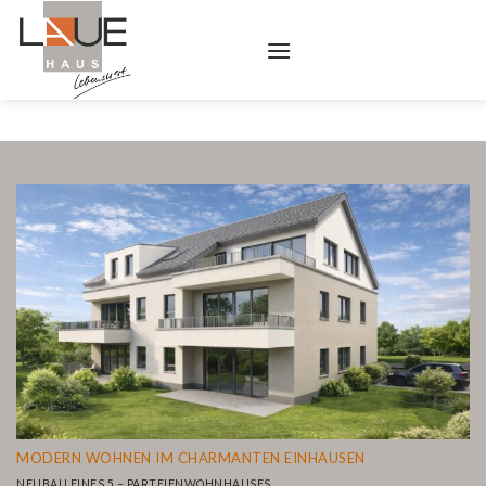
Skip
to
content
MODERN WOHNEN
IM CHARMANTEN EINHAUSEN
NEUBAU EINES 5 – PARTEIENWOHNHAUSES